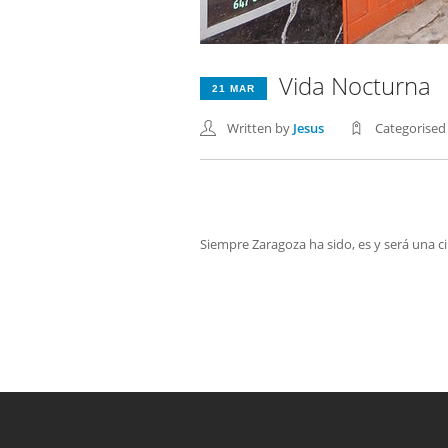
Vida Nocturna
21 MAR
Written by
Jesus
Categorise
Siempre Zaragoza ha sido, es y será una c