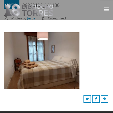
20220102_141130
08 DIC
Written by
Jesus
Categorised
INICIO
NOSOTROS
APARTAMENTOS
FAQ
BLOG
CONTACTO