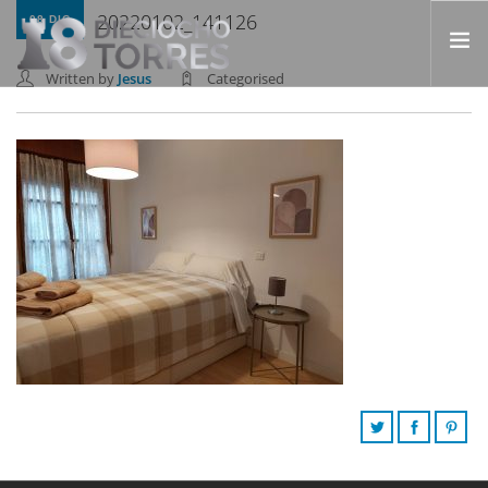
20220102_141126
08 DIC
Written by
Jesus
Categorised
INICIO
NOSOTROS
APARTAMENTOS
FAQ
BLOG
CONTACTO